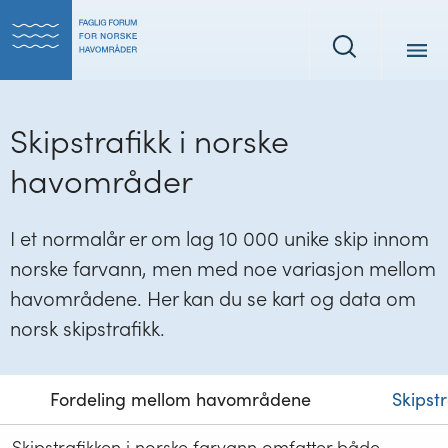
Tilbake
Tilbake
til
til
Søk
forsiden
forsiden
Skipstrafikk i norske
havområder
I et normalår er om lag 10 000 unike skip innom
norske farvann, men med noe variasjon mellom
havområdene. Her kan du se kart og data om
norsk skipstrafikk.
Fordeling mellom havområdene
Skipstr
Skipstrafikken i norske farvann omfatter både