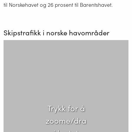
til Norskehavet og 26 prosent til Barentshavet.
Skipstrafikk i norske havområder
Trykk for å
zoome/dra