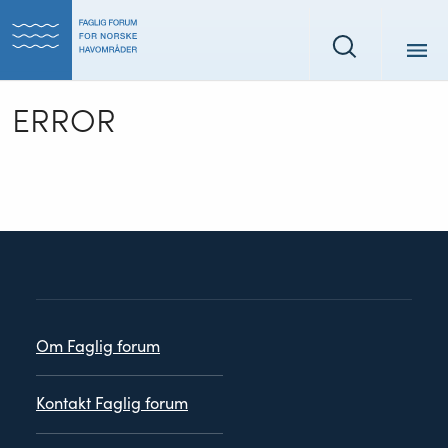
Tilbake
Tilbake
til
til
Søk
forsiden
forsiden
ERROR
Personvern
Om Faglig forum
Kontakt Faglig forum