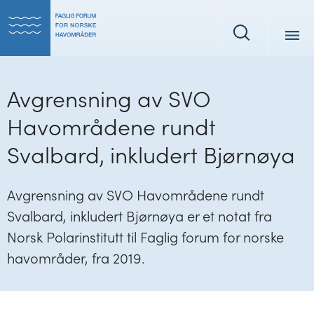
Tilbake
Tilbake
til
til
Søk
forsiden
forsiden
Avgrensning av SVO
Havområdene rundt
Svalbard, inkludert Bjørnøya
Avgrensning av SVO Havområdene rundt
Svalbard, inkludert Bjørnøya er et notat fra
Norsk Polarinstitutt til Faglig forum for norske
havområder, fra 2019.