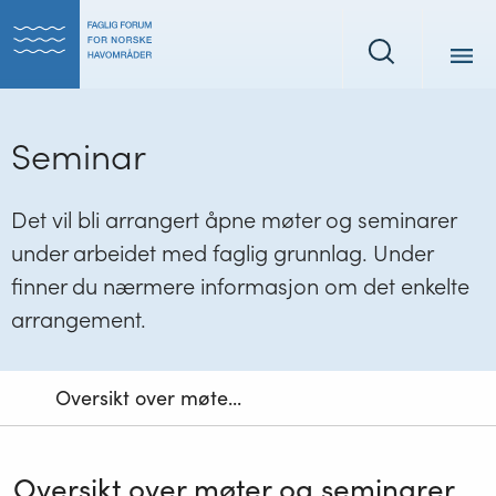
Tilbake
Tilbake
til
til
Søk
forsiden
forsiden
Seminar
Det vil bli arrangert åpne møter og seminarer
under arbeidet med faglig grunnlag. Under
finner du nærmere informasjon om det enkelte
arrangement.
Oversikt over møte...
Oversikt over møter og seminarer